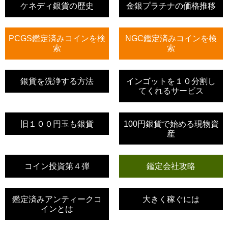
ケネディ銀貨の歴史
金銀プラチナの価格推移
PCGS鑑定済みコインを検
NGC鑑定済みコインを検
索
索
銀貨を洗浄する方法
インゴットを１０分割し
てくれるサービス
旧１００円玉も銀貨
100円銀貨で始める現物資
産
コイン投資第４弾
鑑定会社攻略
鑑定済みアンティークコ
大きく稼ぐには
インとは