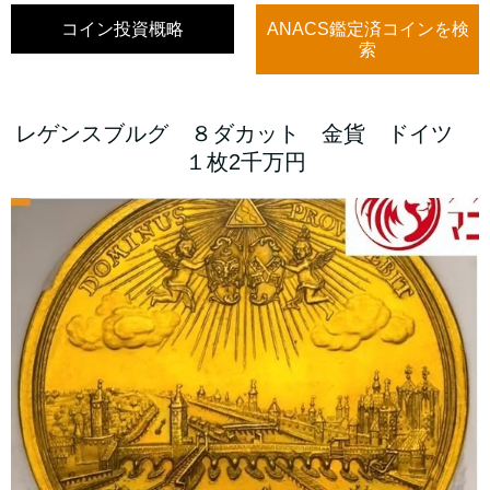
コイン投資概略
ANACS鑑定済コインを検
索
レゲンスブルグ ８ダカット 金貨 ドイツ
１枚2千万円